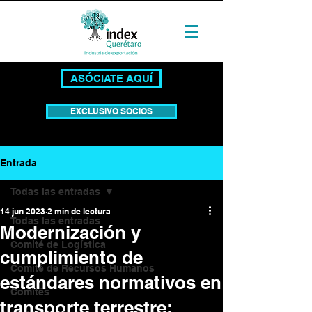
ASÓCIATE AQUÍ
EXCLUSIVO SOCIOS
Entrada
Todas las entradas
14 jun 2023
2 min de lectura
Todas las entradas
Modernización y
Comité de Logística
cumplimiento de
Comité de Recursos Humanos
estándares normativos en
Comités
transporte terrestre: